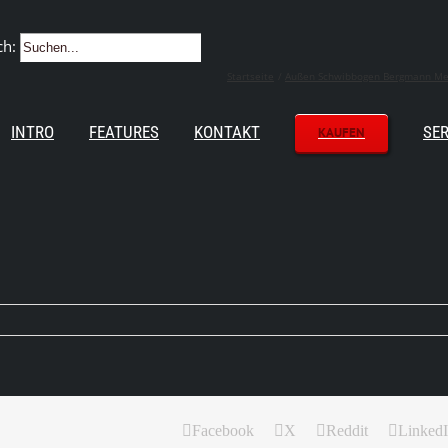
ch:
Startseite
Außen Schwibbogen Bergmann Meta
INTRO
FEATURES
KONTAKT
SER
KAUFEN
Facebook
X
Reddit
Linked