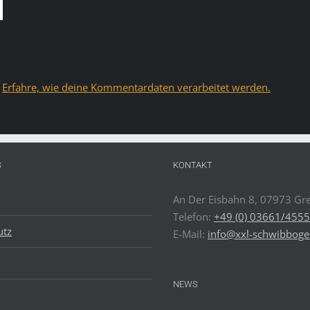
.
Erfahre, wie deine Kommentardaten verarbeitet werden.
S
KONTAKT
An Der Eisbahn 8, 07973 Gre
Telefon:
+49 (0) 03661/455
utz
E-Mail:
info@xxl-schwibboge
NEWS