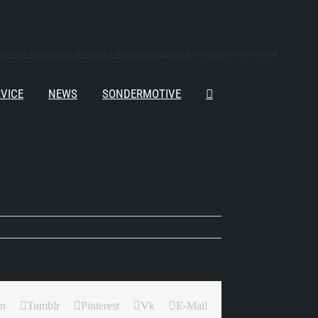
ll inkl. Lichterkette ab 100cm | XXL-Schwibbogen.de®
IMG-20211130-WA0004
VICE
NEWS
SONDERMOTIVE
In
Tumblr
Pinterest
Vk
E-Mail