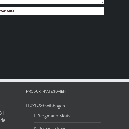
PRODUKT-KATEGORIEN
z
XXL-Schwibbogen
881
Bergmann Motiv
.de
Christi Geburt