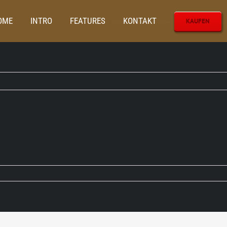
OME
INTRO
FEATURES
KONTAKT
KAUFEN
Startseite
Außen Schwibbogen Bergmann Metal