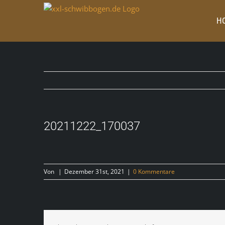
Zum
Inhalt
H
springen
20211222_170037
Von
|
Dezember 31st, 2021
|
0 Kommentare