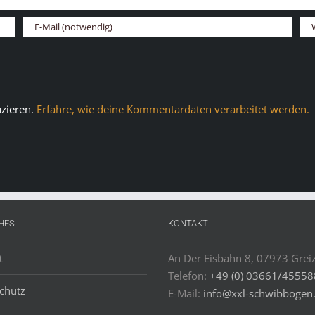
zieren.
Erfahre, wie deine Kommentardaten verarbeitet werden.
HES
KONTAKT
t
An Der Eisbahn 8, 07973 Grei
Telefon:
+49 (0) 03661/4555
chutz
E-Mail:
info@xxl-schwibbogen