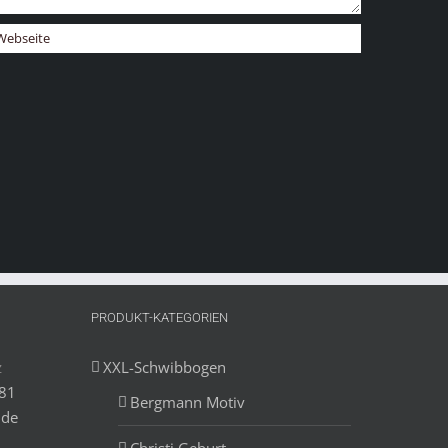
PRODUKT-KATEGORIEN
z
XXL-Schwibbogen
881
Bergmann Motiv
.de
Christi Geburt