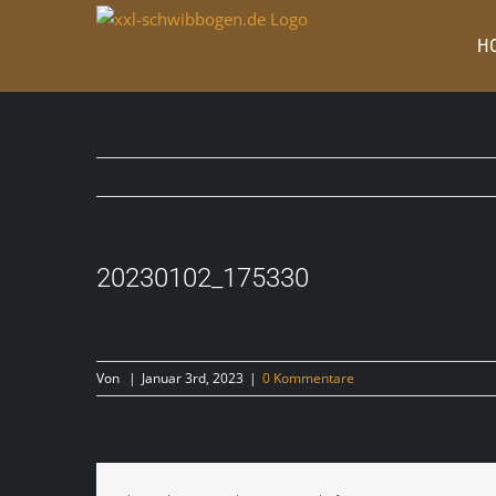
Zum
Inhalt
H
springen
20230102_175330
Von
|
Januar 3rd, 2023
|
0 Kommentare