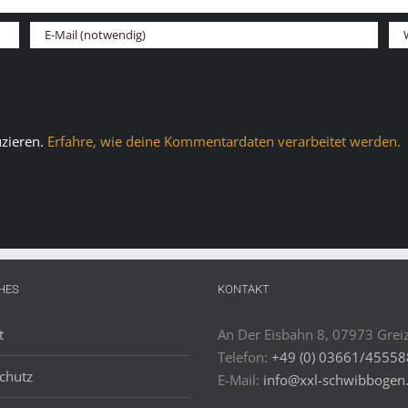
zieren.
Erfahre, wie deine Kommentardaten verarbeitet werden.
HES
KONTAKT
t
An Der Eisbahn 8, 07973 Grei
Telefon:
+49 (0) 03661/4555
chutz
E-Mail:
info@xxl-schwibbogen