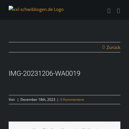
Zum
Inhalt
springen
Zurück
IMG-20231206-WA0019
Von
|
Dezember 18th, 2023
|
0 Kommentare