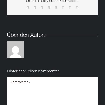
Share This Story, Choose Your Platform!
Facebook
X
Reddit
LinkedIn
Tumblr
Pinterest
Vk
E-
Mail
Über den Autor:
Hinterlasse einen Kommentar
Kommentar