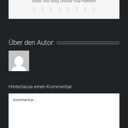
Share This Story, Choose Your Platform!
Facebook
X
Reddit
LinkedIn
Tumblr
Pinterest
Vk
E-
Mail
Über den Autor:
Hinterlasse einen Kommentar
Kommentar