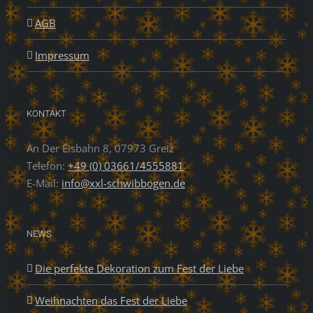
AGB
Impressum
KONTAKT
An Der Eisbahn 8, 07973 Greiz
Telefon:
+49 (0) 03661/4555881
E-Mail:
info@xxl-schwibbogen.de
NEWS
Die perfekte Dekoration zum Fest der Liebe
Weihnachten das Fest der Liebe