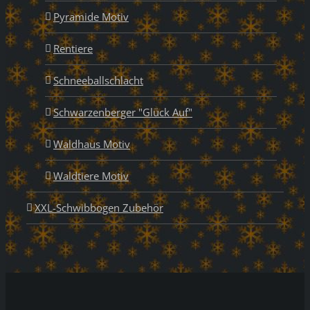
Pyramide Motiv
Rentiere
Schneeballschlacht
Schwarzenberger "Glück Auf"
Waldhaus Motiv
Waldtiere Motiv
XXL-Schwibbogen Zubehör