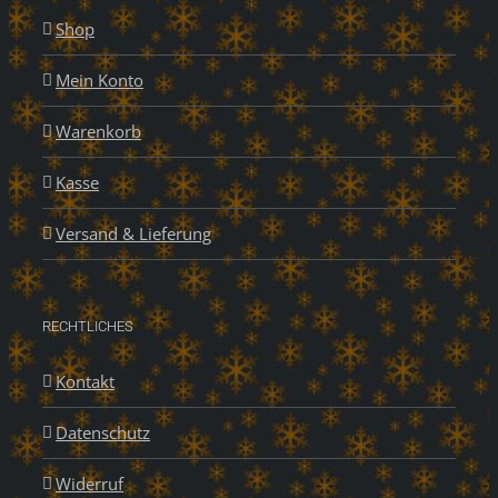
Shop
Mein Konto
Warenkorb
Kasse
Versand & Lieferung
RECHTLICHES
Kontakt
Datenschutz
Widerruf