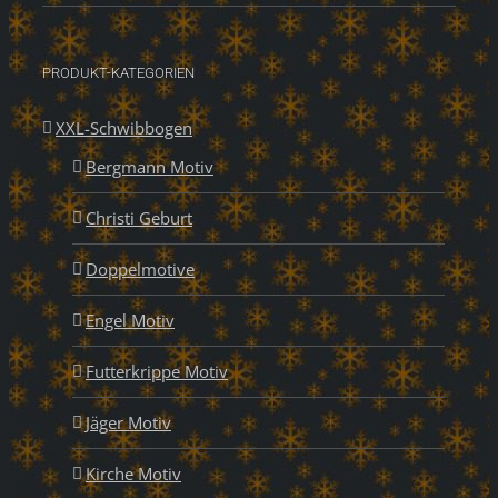
PRODUKT-KATEGORIEN
XXL-Schwibbogen
Bergmann Motiv
Christi Geburt
Doppelmotive
Engel Motiv
Futterkrippe Motiv
Jäger Motiv
Kirche Motiv