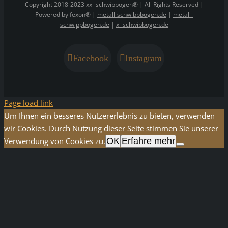
Copyright 2018-2023 xxl-schwibbogen® | All Rights Reserved |
Powered by fexon® |
metall-schwibbbogen.de
|
metall-
schwippbogen.de
|
xl-schwibbogen.de
Facebook
Instagram
Page load link
Um Ihnen ein besseres Nutzererlebnis zu bieten, verwenden
wir Cookies. Durch Nutzung dieser Seite stimmen Sie unserer
Verwendung von Cookies zu.
OK
Erfahre mehr