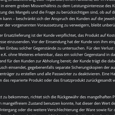
 in einem groben Missverhältnis zu dem Leistungsinteresse des 
ng des Mangels und die Frage zu berücksichtigen sind, ob auf d
n kann – beschränkt sich der Anspruch des Kunden auf die jeweil
ter der vorgenannten Voraussetzung zu verweigern, bleibt unberü
der Ersatzlieferung ist der Kunde verpflichtet, das Produkt auf Ko
sse einzusenden. Vor der Einsendung hat der Kunde von ihm ei
uf den Einbau solcher Gegenstände zu untersuchen. Für den Verlust 
e.K. ohne Weiteres erkennbar, dass ein solcher Gegenstand in da
tand für den Kunden zur Abholung bereit; der Kunde trägt die dab
usch einsendet, gegebenenfalls separate Sicherungskopien der a
räger zu erstellen und alle Passwörter zu deaktivieren. Eine Ha
as reparierte Produkt oder das Ersatzprodukt zurückgesandt wo
kt zu bekommen, richtet sich die Rückgewähr des mangelhaften 
n mangelfreiem Zustand benutzen konnte, hat dieser den Wert 
Untergang oder die weitere Verschlechterung der Ware sowie für 