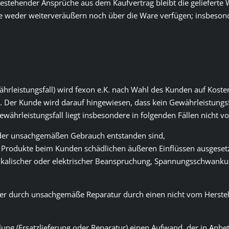
bestehender Ansprüche aus dem Kaufvertrag bleibt die gelieferte
e weder weiterveräußern noch über die Ware verfügen; insbesonde
währleistungsfall) wird fexon e.K. nach Wahl des Kunden auf Koste
). Der Kunde wird darauf hingewiesen, dass kein Gewährleistungsf
währleistungsfall liegt insbesondere in folgenden Fällen nicht vo
oder unsachgemäßen Gebrauch entstanden sind,
ie Produkte beim Kunden schädlichen äußeren Einflüssen ausgese
alischer oder elektrischer Beanspruchung, Spannungsschwankungen
r, der durch unsachgemäße Reparatur durch einen nicht vom Herstel
lung (Ersatzlieferung oder Reparatur) einen Aufwand, der in Anbe