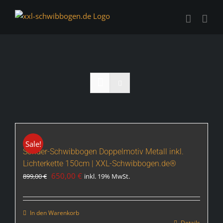
Zum
Inhalt
springen
Sale!
Sonder-Schwibbogen Doppelmotiv Metall inkl.
Lichterkette 150cm | XXL-Schwibbogen.de®
Ursprünglicher
Aktueller
650,00
€
899,00
€
inkl. 19% MwSt.
Preis
Preis
war:
ist:
899,00 €
650,00 €.
In den Warenkorb
Details