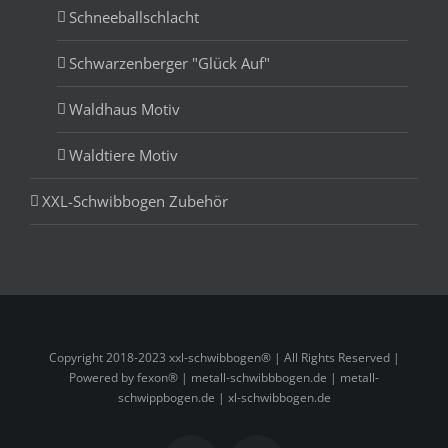
Schneeballschlacht
Schwarzenberger "Glück Auf"
Waldhaus Motiv
Waldtiere Motiv
XXL-Schwibbogen Zubehör
Copyright 2018-2023 xxl-schwibbogen® | All Rights Reserved |
Powered by fexon® |
metall-schwibbbogen.de
|
metall-
schwippbogen.de
|
xl-schwibbogen.de