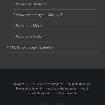
Schneeballschlacht
Schwarzenberger "Glück Auf"
Waldhaus Motiv
Waldtiere Motiv
XXL-Schwibbogen Zubehör
Copyright 2018-2023 xxl-schwibbogen® | All Rights Reserved |
Powered by fexon® |
metall-schwibbbogen.de
|
metall-
schwippbogen.de
|
xl-schwibbogen.de