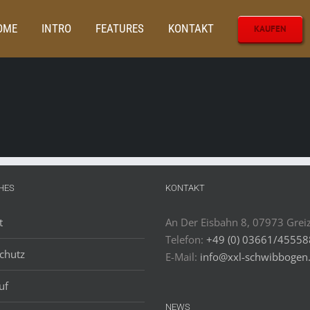
OME
INTRO
FEATURES
KONTAKT
KAUFEN
HES
KONTAKT
t
An Der Eisbahn 8, 07973 Grei
Telefon:
+49 (0) 03661/4555
chutz
E-Mail:
info@xxl-schwibbogen
uf
NEWS