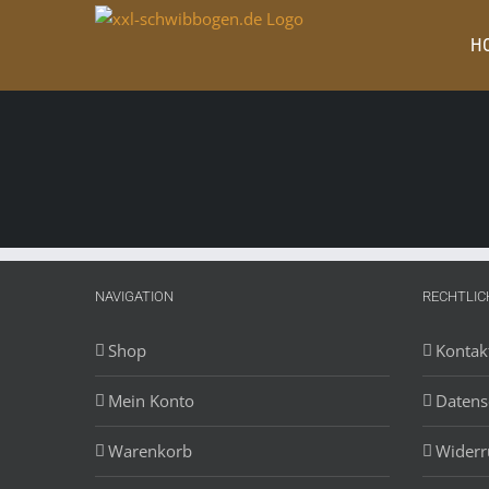
Zum
Inhalt
H
springen
NAVIGATION
RECHTLIC
Shop
Kontak
Mein Konto
Datens
Warenkorb
Widerr