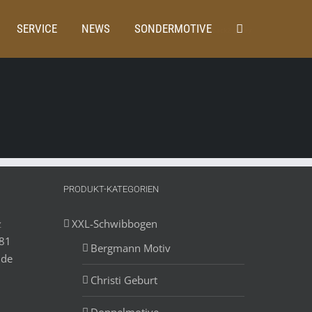
SERVICE
NEWS
SONDERMOTIVE
Startseite
Home
back2-graey
PRODUKT-KATEGORIEN
z
XXL-Schwibbogen
881
Bergmann Motiv
.de
Christi Geburt