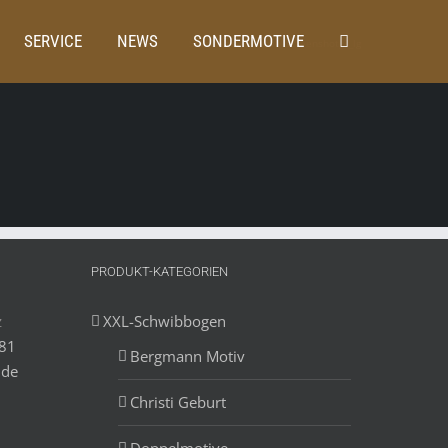
SERVICE
NEWS
SONDERMOTIVE
Startseite
Home
screenshot_2_lg
PRODUKT-KATEGORIEN
z
XXL-Schwibbogen
881
Bergmann Motiv
.de
Christi Geburt