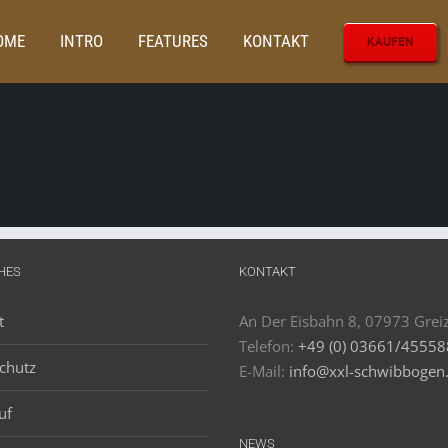
OME
INTRO
FEATURES
KONTAKT
KAUFEN
HES
KONTAKT
t
An Der Eisbahn 8, 07973 Grei
Telefon:
+49 (0) 03661/4555
chutz
E-Mail:
info@xxl-schwibbogen
uf
NEWS