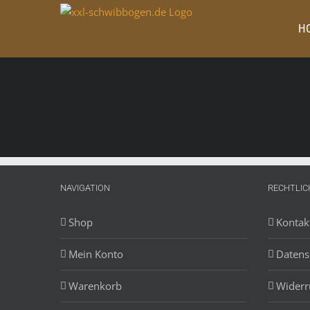
Zum
Inhalt
H
springen
NAVIGATION
RECHTLIC
Shop
Kontak
Mein Konto
Datens
Warenkorb
Widerr