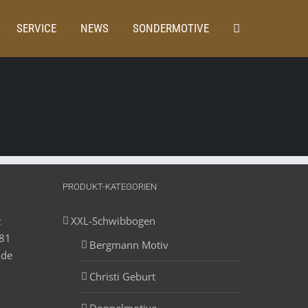
SERVICE
NEWS
SONDERMOTIVE
Startseite
Metall Lichterbogen Sondermotive
25_Gruenthal-1800×1200
PRODUKT-KATEGORIEN
z
XXL-Schwibbogen
881
Bergmann Motiv
.de
Christi Geburt