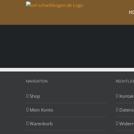
Zum
Inhalt
H
springen
NAVIGATION
RECHTLIC
Shop
Kontak
Mein Konto
Datens
Warenkorb
Widerr