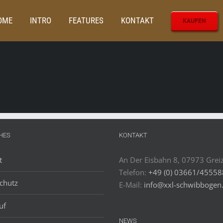
OME
INTRO
FEATURES
KONTAKT
KAUFEN
HES
KONTAKT
t
An Der Eisbahn 8, 07973 Grei
Telefon:
+49 (0) 03661/4555
chutz
E-Mail:
info@xxl-schwibbogen
uf
NEWS