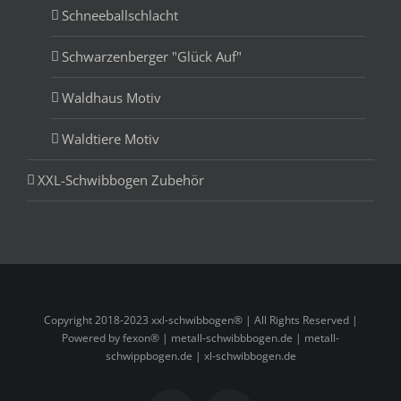
Schneeballschlacht
Schwarzenberger "Glück Auf"
Waldhaus Motiv
Waldtiere Motiv
XXL-Schwibbogen Zubehör
Copyright 2018-2023 xxl-schwibbogen® | All Rights Reserved |
Powered by fexon® |
metall-schwibbbogen.de
|
metall-
schwippbogen.de
|
xl-schwibbogen.de