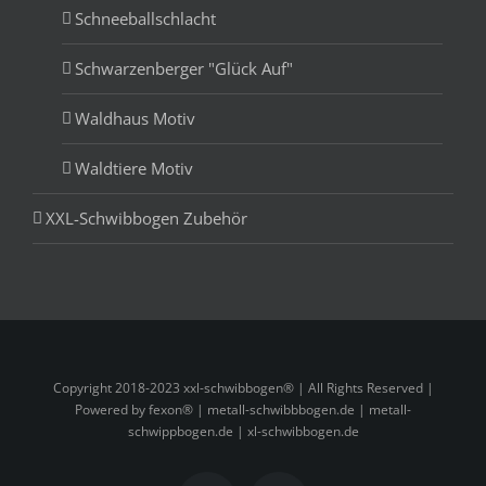
Schneeballschlacht
Schwarzenberger "Glück Auf"
Waldhaus Motiv
Waldtiere Motiv
XXL-Schwibbogen Zubehör
Copyright 2018-2023 xxl-schwibbogen® | All Rights Reserved |
Powered by fexon® |
metall-schwibbbogen.de
|
metall-
schwippbogen.de
|
xl-schwibbogen.de