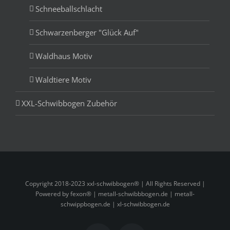
Schneeballschlacht
Schwarzenberger "Glück Auf"
Waldhaus Motiv
Waldtiere Motiv
XXL-Schwibbogen Zubehör
Copyright 2018-2023 xxl-schwibbogen® | All Rights Reserved |
Powered by fexon® |
metall-schwibbbogen.de
|
metall-
schwippbogen.de
|
xl-schwibbogen.de