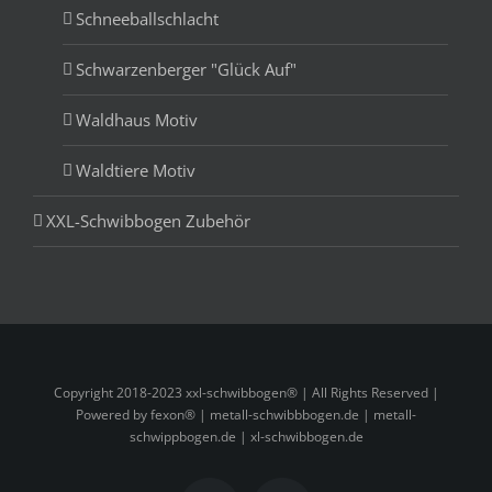
Schneeballschlacht
Schwarzenberger "Glück Auf"
Waldhaus Motiv
Waldtiere Motiv
XXL-Schwibbogen Zubehör
Copyright 2018-2023 xxl-schwibbogen® | All Rights Reserved |
Powered by fexon® |
metall-schwibbbogen.de
|
metall-
schwippbogen.de
|
xl-schwibbogen.de