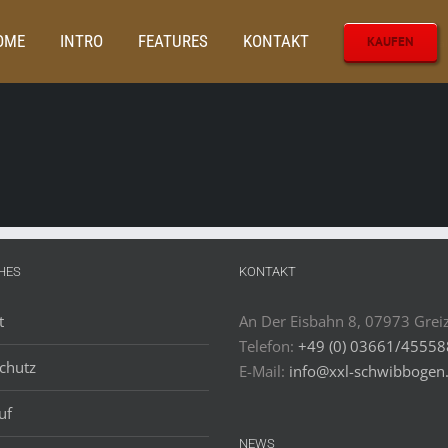
OME
INTRO
FEATURES
KONTAKT
KAUFEN
Startseite
Metal
HES
KONTAKT
t
An Der Eisbahn 8, 07973 Grei
Telefon:
+49 (0) 03661/4555
chutz
E-Mail:
info@xxl-schwibbogen
uf
NEWS