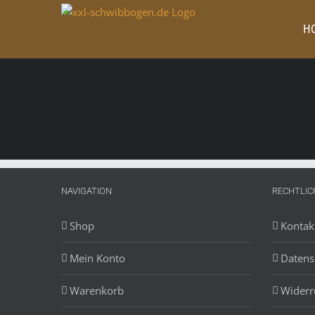
Zum
Inhalt
H
springen
NAVIGATION
RECHTLIC
Shop
Kontak
Mein Konto
Datens
Warenkorb
Widerr