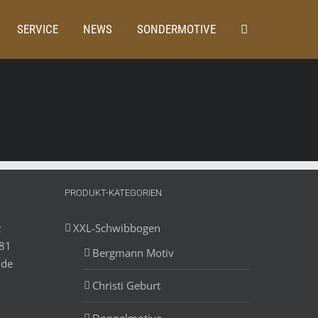
SERVICE
NEWS
SONDERMOTIVE
l Lichterbogen Sondermotive
Schwibbogen_pesionritz_Entwurf_2021-12-08
PRODUKT-KATEGORIEN
z
XXL-Schwibbogen
881
Bergmann Motiv
.de
Christi Geburt