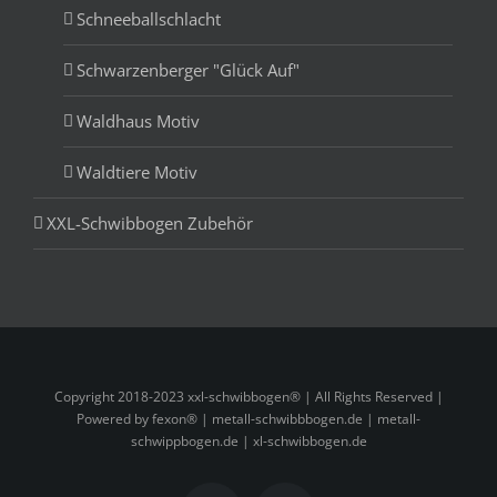
Schneeballschlacht
Schwarzenberger "Glück Auf"
Waldhaus Motiv
Waldtiere Motiv
XXL-Schwibbogen Zubehör
Copyright 2018-2023 xxl-schwibbogen® | All Rights Reserved |
Powered by fexon® |
metall-schwibbbogen.de
|
metall-
schwippbogen.de
|
xl-schwibbogen.de