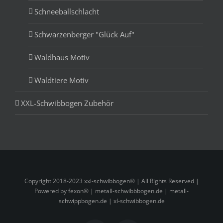
Schneeballschlacht
Schwarzenberger "Glück Auf"
Waldhaus Motiv
Waldtiere Motiv
XXL-Schwibbogen Zubehör
Copyright 2018-2023 xxl-schwibbogen® | All Rights Reserved |
Powered by fexon® |
metall-schwibbbogen.de
|
metall-
schwippbogen.de
|
xl-schwibbogen.de