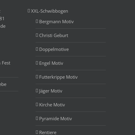
z
XXL-Schwibbogen
881
Bergmann Motiv
.de
Christi Geburt
Doppelmotive
 Fest
Engel Motiv
Futterkrippe Motiv
ebe
Jäger Motiv
Kirche Motiv
Pyramide Motiv
Rentiere