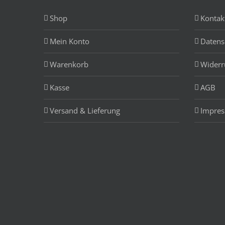
Shop
Kontak
Mein Konto
Datens
Warenkorb
Widerr
Kasse
AGB
Versand & Lieferung
Impre