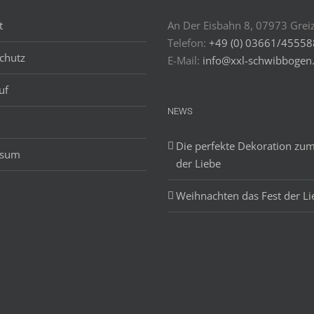
t
An Der Eisbahn 8, 07973 Grei
Telefon:
+49 (0) 03661/4555
chutz
E-Mail:
info@xxl-schwibbogen
uf
NEWS
Die perfekte Dekoration zum
ssum
der Liebe
Weihnachten das Fest der Li