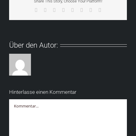
Share This Story, Choose Your Platform!
Facebook
X
Reddit
LinkedIn
Tumblr
Pinterest
Vk
E-
Mail
Über den Autor:
Hinterlasse einen Kommentar
Kommentar