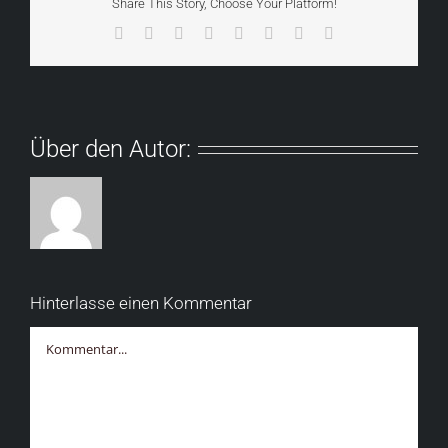
Share This Story, Choose Your Platform!
Facebook
X
Reddit
LinkedIn
Tumblr
Pinterest
Vk
E-
Mail
Über den Autor:
Hinterlasse einen Kommentar
Kommentar