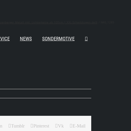
enberger Metall inkl. Lichterkette ab 100cm | XXL-Schwibbogen.de®
IMG_1285
VICE
NEWS
SONDERMOTIVE
In
Tumblr
Pinterest
Vk
E-Mail