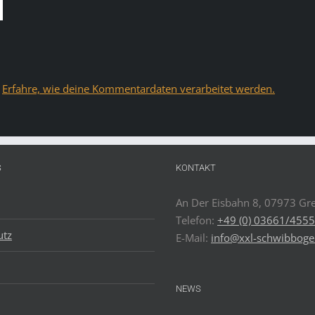
.
Erfahre, wie deine Kommentardaten verarbeitet werden.
S
KONTAKT
An Der Eisbahn 8, 07973 Gre
Telefon:
+49 (0) 03661/455
utz
E-Mail:
info@xxl-schwibboge
NEWS