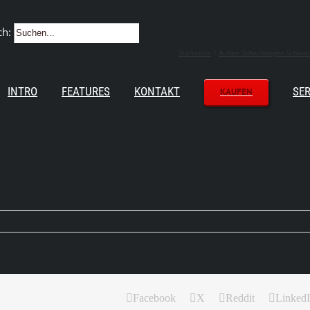
ch:
Startseite
Außen Schwibbogen Schwarz
INTRO
FEATURES
KONTAKT
SER
KAUFEN
Facebook
X
Reddit
Linked