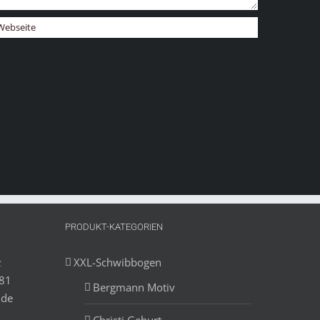
PRODUKT-KATEGORIEN
z
XXL-Schwibbogen
881
Bergmann Motiv
.de
Christi Geburt