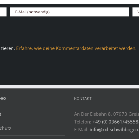
zieren.
Erfahre, wie deine Kommentardaten verarbeitet werden.
HES
KONTAKT
t
An Der Eisbahn 8, 07973 Grei
Telefon:
+49 (0) 03661/4555
chutz
E-Mail:
info@xxl-schwibbogen