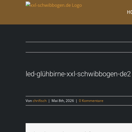
Zum
Inhalt
H
springen
led-glühbirne-xxl-schwibbogen-de2
Von
chrifisch
|
Mai 8th, 2026
|
0 Kommentare