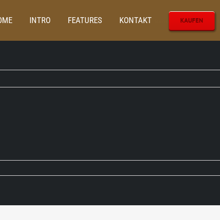
OME
INTRO
FEATURES
KONTAKT
KAUFEN
Startseite
LED-Birnen für