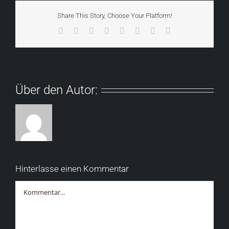
Share This Story, Choose Your Platform!
Facebook
X
Reddit
LinkedIn
Tumblr
Pinterest
Vk
E-
Mail
Über den Autor:
Hinterlasse einen Kommentar
Kommentar