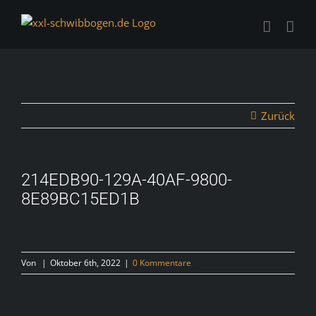
Zum
Inhalt
springen
Zurück
214EDB90-129A-40AF-9800-
8E89BC15ED1B
Von
|
Oktober 6th, 2022
|
0 Kommentare