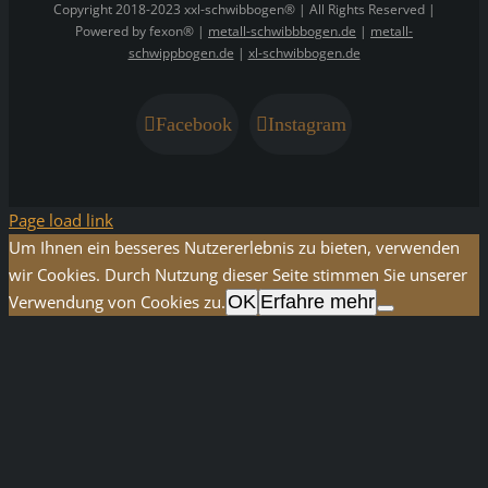
Copyright 2018-2023 xxl-schwibbogen® | All Rights Reserved |
Powered by fexon® |
metall-schwibbbogen.de
|
metall-
schwippbogen.de
|
xl-schwibbogen.de
Facebook
Instagram
Page load link
Um Ihnen ein besseres Nutzererlebnis zu bieten, verwenden
wir Cookies. Durch Nutzung dieser Seite stimmen Sie unserer
Verwendung von Cookies zu.
OK
Erfahre mehr