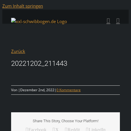
Zum Inhalt springen
Zurück
20221202_211443
Von
|
Dezember 2nd, 2022
|
0 Kommentare
Share This Story, Choose Your Platform!
Facebook
X
Reddit
LinkedIn