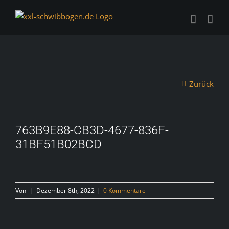
Zum
Inhalt
springen
Zurück
763B9E88-CB3D-4677-836F-
31BF51B02BCD
Von
|
Dezember 8th, 2022
|
0 Kommentare