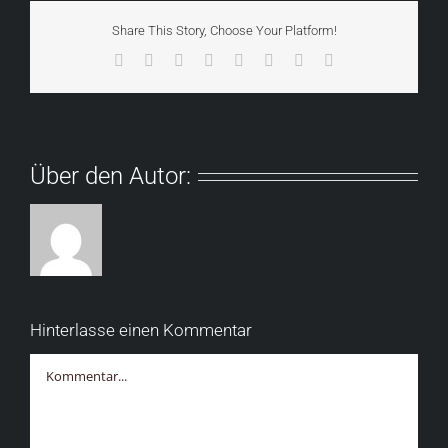
Share This Story, Choose Your Platform!
Facebook
X
Reddit
LinkedIn
Tumblr
Pinterest
Vk
E-
Mail
Über den Autor:
Hinterlasse einen Kommentar
Kommentar