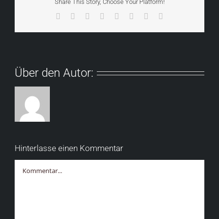
Share This Story, Choose Your Platform!
Facebook
X
Reddit
LinkedIn
Tumblr
Pinterest
Vk
E-
Mail
Über den Autor:
Hinterlasse einen Kommentar
Kommentar