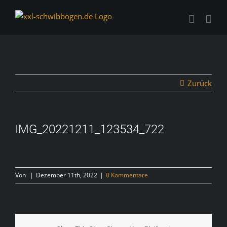
Zum
Inhalt
springen
Zurück
IMG_20221211_123534_722
Von
|
Dezember 11th, 2022
|
0 Kommentare