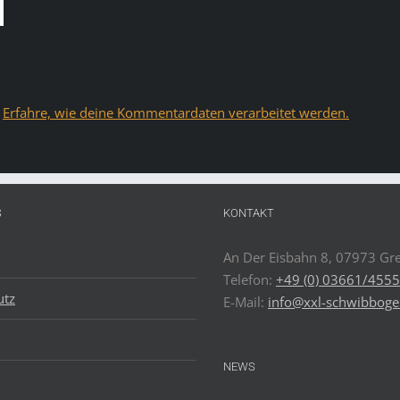
.
Erfahre, wie deine Kommentardaten verarbeitet werden.
S
KONTAKT
An Der Eisbahn 8, 07973 Gre
Telefon:
+49 (0) 03661/455
utz
E-Mail:
info@xxl-schwibboge
NEWS