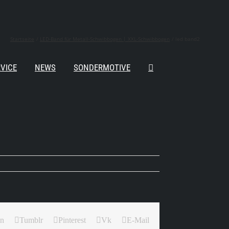
Startseite
LED-Band für Metall-Schwibbogen | XXL-Schwibbogen
led band2
VICE
NEWS
SONDERMOTIVE
In
Tumblr
Pinterest
Vk
E-Mail