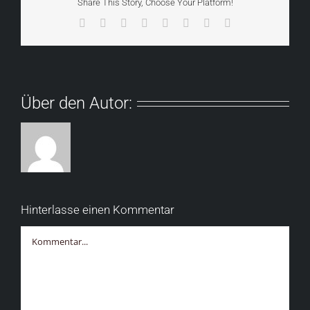
Share This Story, Choose Your Platform!
Facebook
X
Reddit
LinkedIn
Tumblr
Pinterest
Vk
E-
Mail
Über den Autor:
Hinterlasse einen Kommentar
Kommentar