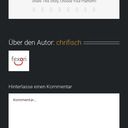
Share This Story, Choose Your Platform!
Facebook
X
Reddit
LinkedIn
Tumblr
Pinterest
Vk
E-
Mail
Über den Autor:
chrifisch
Hinterlasse einen Kommentar
Kommentar