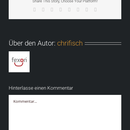
Share This Story, Choose Your Platform!
Facebook
X
Reddit
LinkedIn
Tumblr
Pinterest
Vk
E-
Mail
Über den Autor:
chrifisch
Hinterlasse einen Kommentar
Kommentar