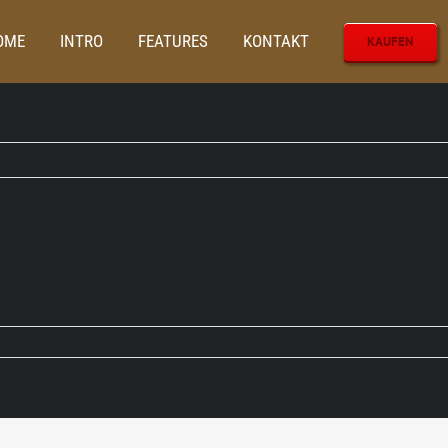
OME
INTRO
FEATURES
KONTAKT
KAUFEN
Startseite
Metall Schwibbogen für Außen und Inne