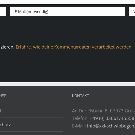
zieren.
Erfahre, wie deine Kommentardaten verarbeitet werden.
HES
KONTAKT
t
An Der Eisbahn 8, 07973 Grei
Telefon:
+49 (0) 03661/4555
chutz
E-Mail:
info@xxl-schwibbogen