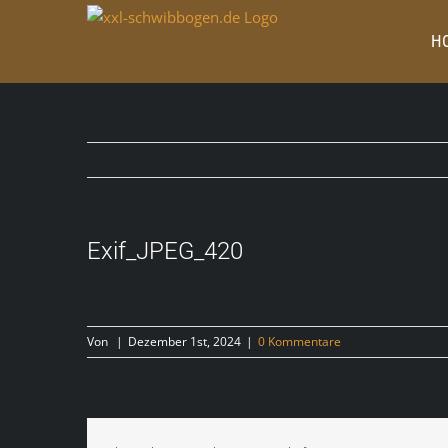
Zum
Inhalt
H
springen
Exif_JPEG_420
Von
|
Dezember 1st, 2024
|
0 Kommentare