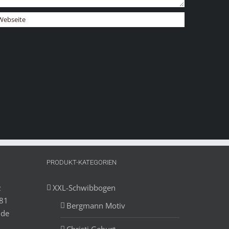
PRODUKT-KATEGORIEN
z
XXL-Schwibbogen
881
Bergmann Motiv
.de
Christi Geburt