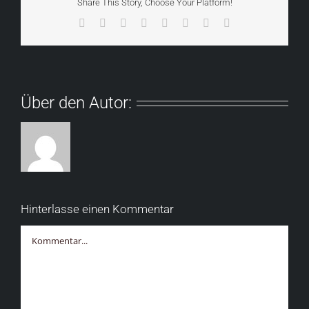
Share This Story, Choose Your Platform!
Facebook
X
Reddit
LinkedIn
Tumblr
Pinterest
Vk
E-
Mail
Über den Autor:
Hinterlasse einen Kommentar
Kommentar