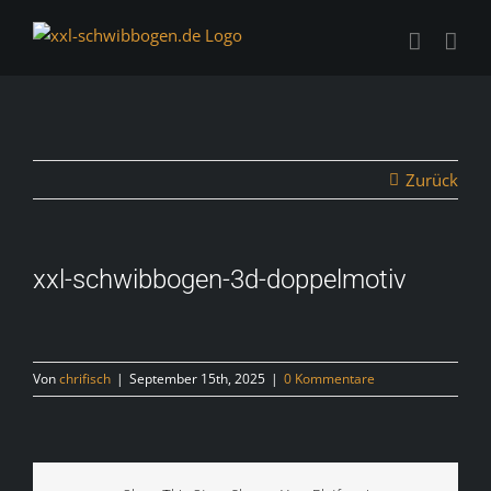
Zum
Inhalt
springen
Zurück
xxl-schwibbogen-3d-doppelmotiv
Von
chrifisch
|
September 15th, 2025
|
0 Kommentare