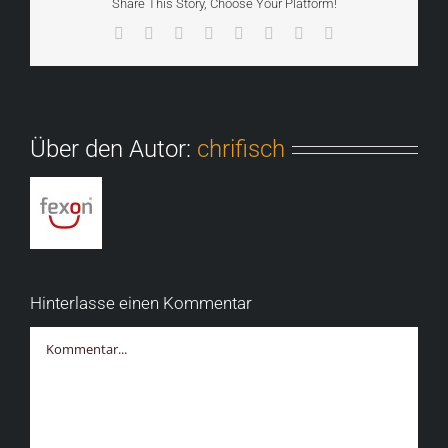
Share This Story, Choose Your Platform!
Facebook
X
Reddit
LinkedIn
Tumblr
Pinterest
Vk
E-
Mail
Über den Autor:
chrifisch
Hinterlasse einen Kommentar
Kommentar