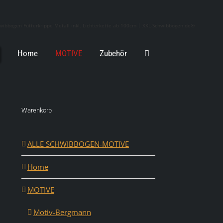
ibbogen Futterkrippe Metall inkl. Lichterkette ab 100cm | XXL-Schwibbogen.de®
Home
MOTIVE
Zubehör
Warenkorb
ALLE SCHWIBBOGEN-MOTIVE
Home
MOTIVE
Motiv-Bergmann