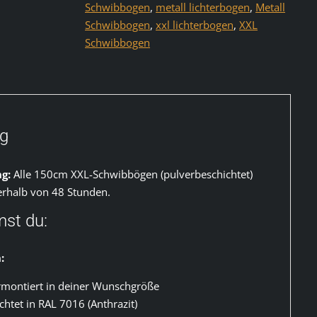
Schwibbogen.de®
Schwibbogen
,
metall lichterbogen
,
Metall
Menge
Schwibbogen
,
xxl lichterbogen
,
XXL
Schwibbogen
ng
g:
Alle 150cm XXL-Schwibbögen (pulverbeschichtet)
erhalb von 48 Stunden.
st du:
:
rmontiert in deiner Wunschgröße
chtet in RAL 7016 (Anthrazit)