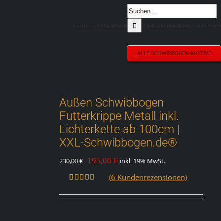
Suche
nach:
Startseite
XXL-Schwibbogen
Futterkrippe Motiv
Außen Schw
ALLE SCHWIBBOGEN-MOTIVE
Außen Schwibbogen
Futterkrippe Metall inkl.
Lichterkette ab 100cm |
XXL-Schwibbogen.de®
Ursprünglicher
Aktueller
195,00
€
230,00
€
inkl. 19% MwSt.
Preis
Preis
(
6
Kundenrezensionen)
war:
ist:
Bewertet
6
mit
4.83
230,00 €
195,00 €.
von 5,
basierend
auf