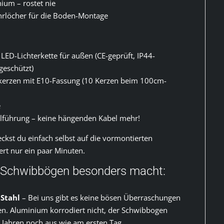
um – rostet nie
hrlöcher für die Boden-Montage
LED-Lichterkette für außen (CE-geprüft, IP44-
geschützt)
kerzen mit E10-Fassung (10 Kerzen beim 100cm-
e
lführung – keine hängenden Kabel mehr!
eckst du einfach selbst auf die vormontierten
rt nur ein paar Minuten.
 Schwibbögen besonders macht:
Stahl
– Bei uns gibt es keine bösen Überraschungen
en. Aluminium korrodiert nicht, der Schwibbogen
 Jahren noch aus wie am ersten Tag.