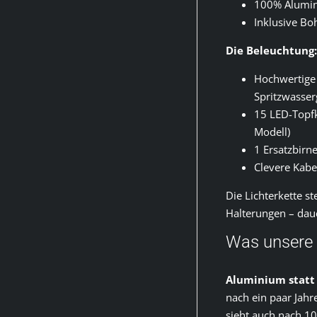
100% Alumini
Inklusive Bo
Die Beleuchtung:
Hochwertige 
Spritzwasser
15 LED-Topf
Modell)
1 Ersatzbirn
Clevere Kabe
Die Lichterkette st
Halterungen – daue
Was unsere
Aluminium statt 
nach ein paar Jahr
sieht auch nach 10