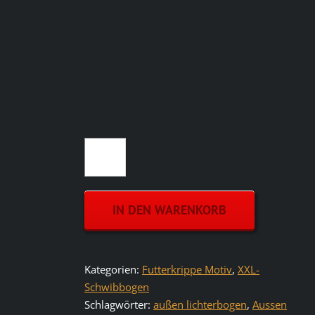
Außen
Schwibbogen
Futterkrippe
Metall
IN DEN WARENKORB
inkl.
Lichterkette
ab
100cm
Kategorien:
Futterkrippe Motiv
,
XXL-
|
Schwibbogen
XXL-
Schlagwörter:
außen lichterbogen
,
Aussen