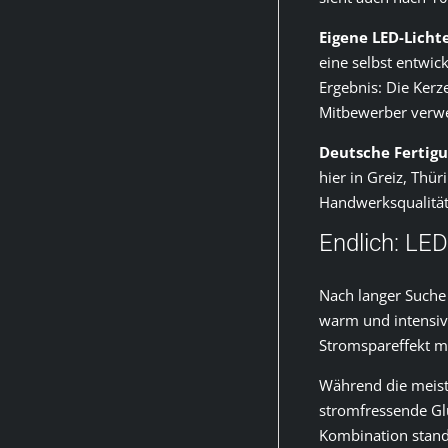
Eigene LED-Licht
eine selbst entwic
Ergebnis: Die Kerz
Mitbewerber verwe
Deutsche Fertig
hier in Greiz, Thür
Handwerksqualität
Endlich: LED
Nach langer Suche
warm und intensiv
Stromspareffekt m
Während die meist
stromfressende Gl
Kombination stand