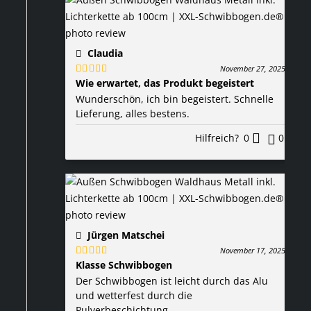
Claudia
November 27, 2025
Wie erwartet, das Produkt begeistert
Bewertet
mit
5
von 5
Wunderschön, ich bin begeistert. Schnelle
Lieferung, alles bestens.
Hilfreich?
0
0
Jürgen Matschei
November 17, 2025
Klasse Schwibbogen
Bewertet
mit
5
von 5
Der Schwibbogen ist leicht durch das Alu
und wetterfest durch die
Pulverbeschichtung.