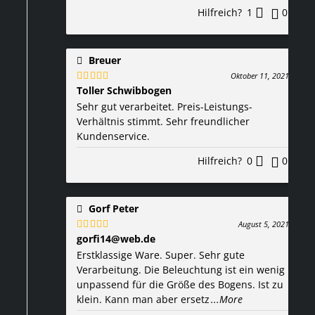
Hilfreich?
1
0
Breuer
Oktober 11, 2021
Toller Schwibbogen
Bewertet
mit
5
von 5
Sehr gut verarbeitet. Preis-Leistungs-
Verhältnis stimmt. Sehr freundlicher
Kundenservice.
Hilfreich?
0
0
Gorf Peter
August 5, 2021
gorfi14@web.de
Bewertet
mit
5
von 5
Erstklassige Ware. Super. Sehr gute
Verarbeitung. Die Beleuchtung ist ein wenig
unpassend für die Größe des Bogens. Ist zu
klein. Kann man aber ersetz
...More