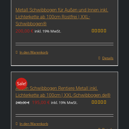
Metall Schwibbogen für Außen und Innen inkl.
Lichterkette ab 100cm Rostfrei | XXL-
Schwibbogen®
200,00
€
inkl. 19% MwSt.
Bewertet
mit
4.99
von 5
In den Warenkorb
Details
Sale!
Außen Schwibbogen Rentiere Metall inkl.
Lichterkette ab 100cm | XXL-Schwibbogen.de®
Ursprünglicher
Aktueller
195,00
€
240,00
€
inkl. 19% MwSt.
Preis
Preis
Bewertet
mit
5.00
war:
ist:
von 5
240,00 €
195,00 €.
In den Warenkorb