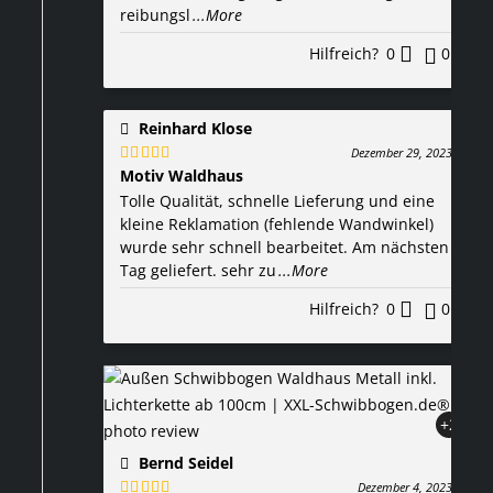
reibungsl
...More
Hilfreich?
0
0
Reinhard Klose
Dezember 29, 2023
Motiv Waldhaus
Bewertet
mit
5
von 5
Tolle Qualität, schnelle Lieferung und eine
kleine Reklamation (fehlende Wandwinkel)
wurde sehr schnell bearbeitet. Am nächsten
Tag geliefert. sehr zu
...More
Hilfreich?
0
0
+2
Bernd Seidel
Dezember 4, 2023