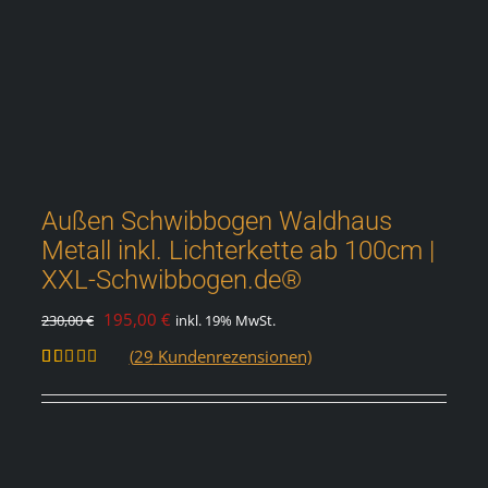
Außen Schwibbogen Waldhaus
Metall inkl. Lichterkette ab 100cm |
XXL-Schwibbogen.de®
Ursprünglicher
Aktueller
195,00
€
230,00
€
inkl. 19% MwSt.
Preis
Preis
(
29
Kundenrezensionen)
war:
ist:
Bewertet
29
mit
5.00
230,00 €
195,00 €.
von 5,
basierend
auf
Kundenbewertungen