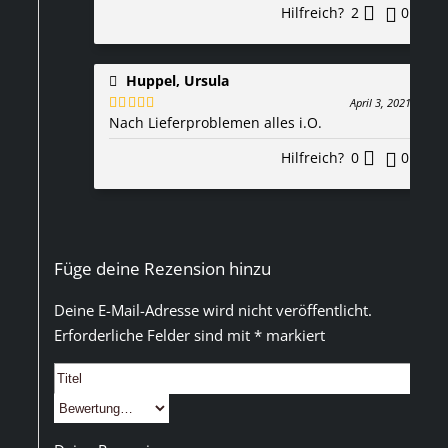
Hilfreich?
2
0
Huppel, Ursula
April 3, 2021
Nach Lieferproblemen alles i.O.
Bewertet
mit
5
von 5
Hilfreich?
0
0
Füge deine Rezension hinzu
Deine E-Mail-Adresse wird nicht veröffentlicht.
Erforderliche Felder sind mit
*
markiert