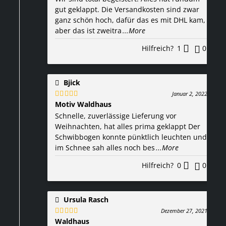
mit
5
von 5
gut geklappt. Die Versandkosten sind zwar
ganz schön hoch, dafür das es mit DHL kam,
aber das ist zweitra
...More
Hilfreich?
1
0
Bjick
Januar 2, 2022
Motiv Waldhaus
Bewertet
mit
5
von 5
Schnelle, zuverlässige Lieferung vor
Weihnachten, hat alles prima geklappt Der
Schwibbogen konnte pünktlich leuchten und
im Schnee sah alles noch bes
...More
Hilfreich?
0
0
Ursula Rasch
Dezember 27, 2021
Waldhaus
Bewertet