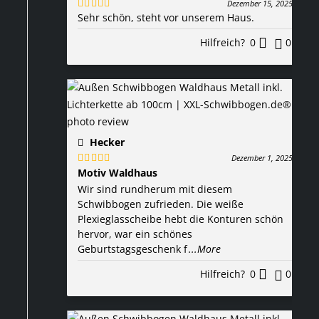
Dezember 15, 2025
Sehr schön, steht vor unserem Haus.
Bewertet
mit
5
von 5
Hilfreich?
0
0
Hecker
Dezember 1, 2025
Motiv Waldhaus
Bewertet
mit
5
von 5
Wir sind rundherum mit diesem
Schwibbogen zufrieden. Die weiße
Plexieglasscheibe hebt die Konturen schön
hervor, war ein schönes
Geburtstagsgeschenk f
...More
Hilfreich?
0
0