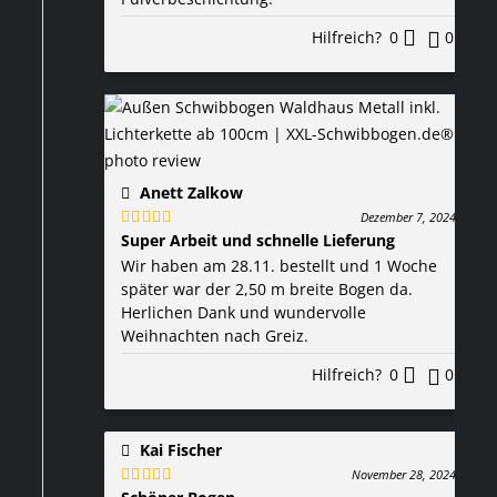
Hilfreich?
0
0
Anett Zalkow
Dezember 7, 2024
Super Arbeit und schnelle Lieferung
Bewertet
mit
5
von 5
Wir haben am 28.11. bestellt und 1 Woche
später war der 2,50 m breite Bogen da.
Herlichen Dank und wundervolle
Weihnachten nach Greiz.
Hilfreich?
0
0
Kai Fischer
November 28, 2024