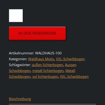
Außen
Schwibbogen
Waldhaus
Metall
IN DEN WARENKORB
inkl.
Lichterkette
ab
100cm
Artikelnummer:
WALDHAUS-100
|
Kategorien:
Waldhaus Motiv
,
XXL-Schwibbogen
XXL-
Schlagwörter:
außen lichterbogen
,
Aussen
Schwibbogen.de®
Schwibbogen
,
metall lichterbogen
,
Metall
Menge
Schwibbogen
,
xxl lichterbogen
,
XXL Schwibbogen
Beschreibung