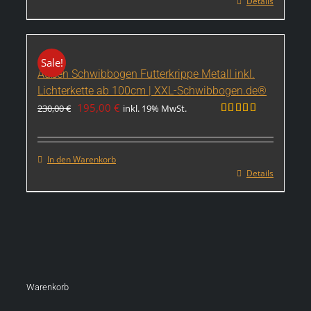
Details
Sale!
Außen Schwibbogen Futterkrippe Metall inkl.
Lichterkette ab 100cm | XXL-Schwibbogen.de®
Ursprünglicher
Aktueller
195,00
€
230,00
€
inkl. 19% MwSt.
Preis
Preis
Bewertet
mit
4.83
war:
ist:
von 5
230,00 €
195,00 €.
In den Warenkorb
Details
Warenkorb