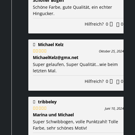
Schöner Bogen
Bewertet
mit
5
von 5
Schöne Farbe, gute Qualität, ein echter
Hingucker.
Hilfreich?
0
0
Michael Kelz
Oktober 25, 2024
MichaelKelz@gmx.net
Bewertet
mit
5
von 5
Super gelaufen, Super Qualität...wie beim
letzten Mal.
Hilfreich?
0
0
tribbeley
Juni 10, 2024
Marina und Michael
Bewertet
mit
5
von 5
Super Schwibbogen, volle Punktzahl! Tolle
Farbe, sehr schönes Motiv!