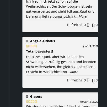
Ich freu mich jetzt schon auf die
Bewertet
mit
5
von 5
Weihnachtszeit.Der Schwibbogen ist sehr
gut verarbeitet und sieht toll aus.Kauf und
Lieferung lief reibungslos.Ich k
...More
Hilfreich?
0
0
Angela Althaus
Juni 19, 2022
Total begeistert!
Bewertet
mit
5
von 5
Es ist zwar Juni, aber wir haben den
Schwibbogen zufällig gesehen und konnten
nicht widerstehen, ihn gleich zu bestellen.
Er sieht in Wirklichkeit no
...More
Hilfreich?
0
0
Glasers
Januar 13, 2022
Wir sind total begeistert. Alles hat rundum
Bewertet