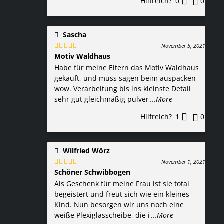
Hilfreich?
0
0
Sascha
November 5, 2021
Motiv Waldhaus
Bewertet
mit
5
von 5
Habe für meine Eltern das Motiv Waldhaus
gekauft, und muss sagen beim auspacken
wow. Verarbeitung bis ins kleinste Detail
sehr gut gleichmäßig pulver
...More
Hilfreich?
1
0
Wilfried Wörz
November 1, 2021
Schöner Schwibbogen
Bewertet
mit
5
von 5
Als Geschenk für meine Frau ist sie total
begeistert und freut sich wie ein kleines
Kind. Nun besorgen wir uns noch eine
weiße Plexiglasscheibe, die i
...More