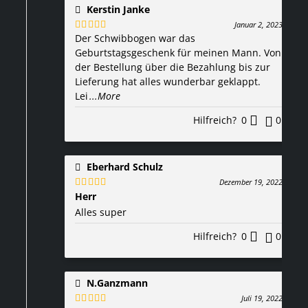
Kerstin Janke
Januar 2, 2023
Der Schwibbogen war das
Bewertet
mit
5
von 5
Geburtstagsgeschenk für meinen Mann. Von
der Bestellung über die Bezahlung bis zur
Lieferung hat alles wunderbar geklappt.
Lei
...More
Hilfreich?
0
0
Eberhard Schulz
Dezember 19, 2022
Herr
Bewertet
mit
5
von 5
Alles super
Hilfreich?
0
0
N.Ganzmann
Juli 19, 2022