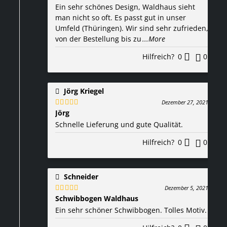
mit
5
von 5
Ein sehr schönes Design, Waldhaus sieht
man nicht so oft. Es passt gut in unser
Umfeld (Thüringen). Wir sind sehr zufrieden,
von der Bestellung bis zu
...More
Hilfreich?
0
0
Jörg Kriegel
Dezember 27, 2021
Jörg
Bewertet
mit
5
von 5
Schnelle Lieferung und gute Qualität.
Hilfreich?
0
0
Schneider
Dezember 5, 2021
Schwibbogen Waldhaus
Bewertet
mit
5
von 5
Ein sehr schöner Schwibbogen. Tolles Motiv.