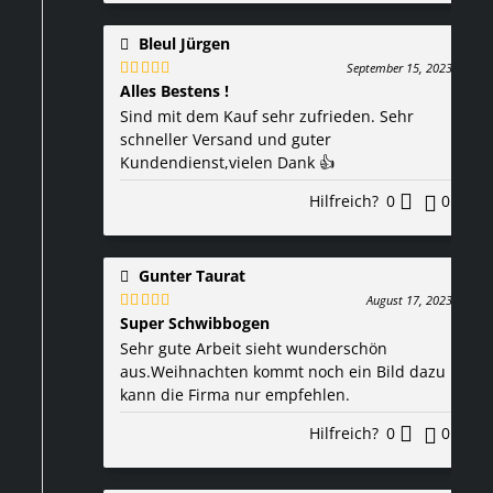
Bleul Jürgen
September 15, 2023
Alles Bestens !
Bewertet
mit
5
von 5
Sind mit dem Kauf sehr zufrieden. Sehr
schneller Versand und guter
Kundendienst,vielen Dank 👍
Hilfreich?
0
0
Gunter Taurat
August 17, 2023
Super Schwibbogen
Bewertet
mit
5
von 5
Sehr gute Arbeit sieht wunderschön
aus.Weihnachten kommt noch ein Bild dazu
kann die Firma nur empfehlen.
Hilfreich?
0
0