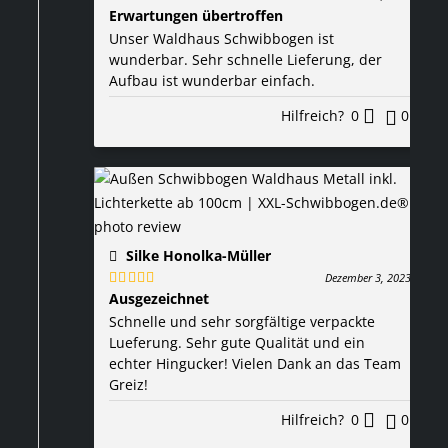
Erwartungen übertroffen
Bewertet
mit
5
von 5
Unser Waldhaus Schwibbogen ist
wunderbar. Sehr schnelle Lieferung, der
Aufbau ist wunderbar einfach.
Hilfreich?
0
0
Silke Honolka-Müller
Dezember 3, 2023
Ausgezeichnet
Bewertet
mit
5
von 5
Schnelle und sehr sorgfältige verpackte
Lueferung. Sehr gute Qualität und ein
echter Hingucker! Vielen Dank an das Team
Greiz!
Hilfreich?
0
0