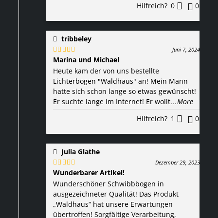
Hilfreich?
0
0
tribbeley
Juni 7, 2024
Marina und Michael
Bewertet
mit
5
von 5
Heute kam der von uns bestellte
Lichterbogen "Waldhaus" an! Mein Mann
hatte sich schon lange so etwas gewünscht!
Er suchte lange im Internet! Er wollt
...More
Hilfreich?
1
0
Julia Glathe
Dezember 29, 2023
Wunderbarer Artikel!
Bewertet
mit
5
von 5
Wunderschöner Schwibbbogen in
ausgezeichneter Qualität! Das Produkt
„Waldhaus“ hat unsere Erwartungen
übertroffen! Sorgfältige Verarbeitung,